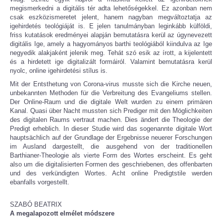
megismerkedni a digitális tér adta lehetőségekkel. Ez azonban nem
csak eszközismeretet jelent, hanem nagyban megváltoztatja az
igehirdetés teológiáját is. E jelen tanulmányban leginkább külföldi,
friss kutatások eredményei alapján bemutatásra kerül az úgynevezett
digitális Ige, amely a hagyományos barthi teológiából kiindulva az Ige
negyedik alakjaként jelenik meg. Tehát szó esik az írott, a kijelentett
és a hirdetett ige digitalizált formáiról. Valamint bemutatásra kerül
nyolc, online igehirdetési stílus is.
Mit der Entsthetung von Corona-virus musste sich die Kirche neuen,
unbekannten Methoden für die Verbreitung des Evangeliums stellen.
Der Online-Raum und die digitale Welt wurden zu einem primären
Kanal. Quasi über Nacht mussten sich Prediger mit den Möglichkeiten
des digitalen Raums vertraut machen. Dies ändert die Theologie der
Predigt erheblich. In dieser Studie wird das sogenannte digitale Wort
hauptsächlich auf der Grundlage der Ergebnisse neuerer Forschungen
im Ausland dargestellt, die ausgehend von der traditionellen
Barthianer-Theologie als vierte Form des Wortes erscheint. Es geht
also um die digitalisierten Formen des geschriebenen, des offenbarten
und des verkündigten Wortes. Acht online Predigtstile werden
ebanfalls vorgestellt.
SZABÓ BEATRIX
A megalapozott elmélet módszere