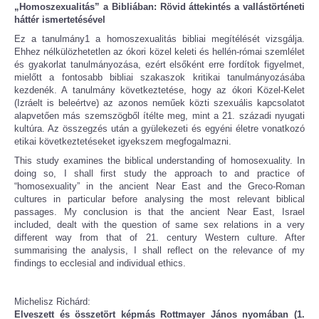
„Homoszexualitás” a Bibliában: Rövid áttekintés a vallástörténeti
háttér ismertetésével
Ez a tanulmány1 a homoszexualitás bibliai megítélését vizsgálja.
Ehhez nélkülözhetetlen az ókori közel keleti és hellén-római szemlélet
és gyakorlat tanulmányozása, ezért elsőként erre fordítok figyelmet,
mielőtt a fontosabb bibliai szakaszok kritikai tanulmányozásába
kezdenék. A tanulmány következtetése, hogy az ókori Közel-Kelet
(Izráelt is beleértve) az azonos neműek közti szexuális kapcsolatot
alapvetően más szemszögből ítélte meg, mint a 21. századi nyugati
kultúra. Az összegzés után a gyülekezeti és egyéni életre vonatkozó
etikai következtetéseket igyekszem megfogalmazni.
This study examines the biblical understanding of homosexuality. In
doing so, I shall first study the approach to and practice of
“homosexuality” in the ancient Near East and the Greco-Roman
cultures in particular before analysing the most relevant biblical
passages. My conclusion is that the ancient Near East, Israel
included, dealt with the question of same sex relations in a very
different way from that of 21. century Western culture. After
summarising the analysis, I shall reflect on the relevance of my
findings to ecclesial and individual ethics.
Michelisz Richárd:
Elveszett és összetört képmás Rottmayer János nyomában (1.