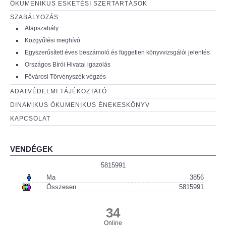
ÖKUMENIKUS ESKETÉSI SZERTARTÁSOK
SZABÁLYOZÁS
Alapszabály
Közgyűlési meghívó
Egyszerűsített éves beszámoló és független könyvvizsgálói jelentés
Országos Bírói Hivatal igazolás
Fővárosi Törvényszék végzés
ADATVÉDELMI TÁJÉKOZTATÓ
DINAMIKUS ÖKUMENIKUS ÉNEKESKÖNYV
KAPCSOLAT
VENDÉGEK
5815991
Ma
3856
Összesen
5815991
34
Online