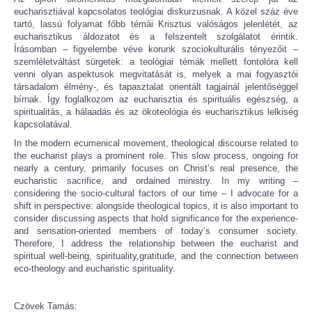
eucharisztiával kapcsolatos teológiai diskurzusnak. A közel száz éve
tartó, lassú folyamat főbb témái Krisztus valóságos jelenlétét, az
eucharisztikus áldozatot és a felszentelt szolgálatot érintik.
Írásomban – figyelembe véve korunk szociokulturális tényezőit –
szemléletváltást sürgetek: a teológiai témák mellett fontolóra kell
venni olyan aspektusok megvitatását is, melyek a mai fogyasztói
társadalom élmény-, és tapasztalat orientált tagjainál jelentőséggel
bírnak. Így foglalkozom az eucharisztia és spirituális egészség, a
spiritualitás, a hálaadás és az ökoteológia és eucharisztikus lelkiség
kapcsolatával.
In the modern ecumenical movement, theological discourse related to
the eucharist plays a prominent role. This slow process, ongoing for
nearly a century, primarily focuses on Christ’s real presence, the
eucharistic sacrifice, and ordained ministry. In my writing –
considering the socio-cultural factors of our time – I advocate for a
shift in perspective: alongside theological topics, it is also important to
consider discussing aspects that hold significance for the experience-
and sensation-oriented members of today’s consumer society.
Therefore, I address the relationship between the eucharist and
spiritual well-being, spirituality,gratitude, and the connection between
eco-theology and eucharistic spirituality.
Czövek Tamás: