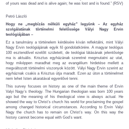
of yours was dead and is alive again; he was lost and is found.” (RSV)
Petró László
Hogy ne „megbízás nélküli egyház” legyünk – Az egyház
szolgálatának történelmi felelőssége Vályi Nagy Ervin
teológiájában –
Ez a tanulmány a történelem kérdésére kíván reflektálni, mint Vályi
Nagy Ervin teológiájának egyik fő gondolatkörére. A magyar teológus
100 esztendővel ezelőtt született, de teológiai látásának jelentősége
ma is aktuális. Krisztus egyházának szeretné megmutatni az utat,
hogy miképpen maradhat meg az evangélium hirdetése mellett a
megváltozott történelmi viszonyok között. Vályi Nagy Ervin szerint az
egyháznak csakis a Krisztus útja maradt. Ezen az úton a történelmet
nem lehet Isten akaratával egyenlővé tenni.
This survey focuses on history as one of the main theme of Ervin
Valyi Nagy’s theology. The Hungarian theologian was born 100 years
ago but the meaning of his theological view is always actual. He
showed the way to Christ’s church his world for proclaiming the gospel
among changed historical circumstances. According to Ervin Valyi
Nagy the church has to remain on Christ’s way. On this way the
history cannot become equal with God’s want.