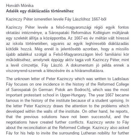
Horváth Mónika
Adalék egy diáklázadás történetéhez
Kazinczy Péter ismeretlen levele Fáy Lászlóhoz 1667-ből
Kazinczy Péter levele a felső-magyarországi régió egyik fontos
oktatási intézménye, a Sárospataki Református Kollégium múltjának
egy szeletét állítja a középpontba. Az 1667-es év méltán vált híressé
az iskola történetében, ugyanis az egyik leghíresebb diáklázadás
kötődik hozzá. Még ennél is jelentősebb azonban, hogy a missilis
újabb adalékul szolgál a Felső-Magyarországon lévő familiárisi kör
működéséhez, amelynek éppúgy aktív tagja volt Kazinczy Péter, mint
a levél címzettje, Fáy László. A dokumentum jó példa ennek a
viszonyrend-szernek a létezésére és a híráramoltatásra.
The unknown letter of Peter Kazinczy which was written to Ladislaus
Fáy focuses on one incidence in the history of the Reformed College
of Sarospatak (in German: Potok am Bodroch), which was the most
important protestant school in Upper-Hungary. The year 1667 became
famous in the history of the institute because of a student uprising. In
the letter Peter Kazinczy draws the attention to the problems which
developed within the walls of the institute. On other hand, he reports,
that the previous solutions have not been successful, and the
negotiations have created further conflicts. Kazinczy wrote to Fáy
about the reconciliation at the Reformed College. Kazinczy also asked
Fáy for his help to invite the surrounding Lutheran nobility for further