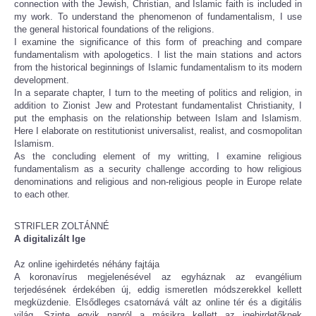
connection with the Jewish, Christian, and Islamic faith is included in
my work. To understand the phenomenon of fundamentalism, I use
the general historical foundations of the religions.
I examine the significance of this form of preaching and compare
fundamentalism with apologetics. I list the main stations and actors
from the historical beginnings of Islamic fundamentalism to its modern
development.
In a separate chapter, I turn to the meeting of politics and religion, in
addition to Zionist Jew and Protestant fundamentalist Christianity, I
put the emphasis on the relationship between Islam and Islamism.
Here I elaborate on restitutionist universalist, realist, and cosmopolitan
Islamism.
As the concluding element of my writting, I examine religious
fundamentalism as a security challenge according to how religious
denominations and religious and non-religious people in Europe relate
to each other.
STRIFLER ZOLTÁNNÉ
A digitalizált Ige
Az online igehirdetés néhány fajtája
A koronavírus megjelenésével az egyháznak az evangélium
terjedésének érdekében új, eddig ismeretlen módszerekkel kellett
megküzdenie. Elsődleges csatornává vált az online tér és a digitális
világ. Szinte egyik napról a másikra kellett az igehirdetőknek