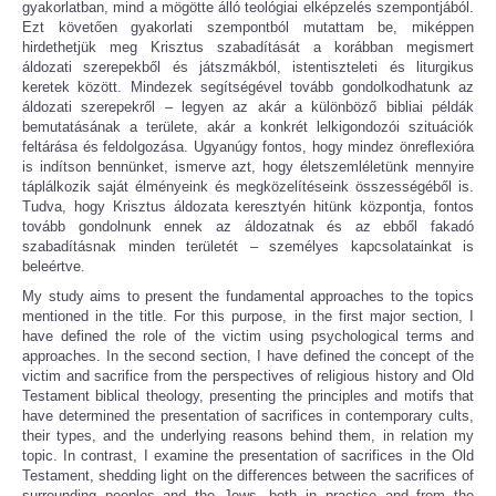
gyakorlatban, mind a mögötte álló teológiai elképzelés szempontjából.
Ezt követően gyakorlati szempontból mutattam be, miképpen
hirdethetjük meg Krisztus szabadítását a korábban megismert
áldozati szerepekből és játszmákból, istentiszteleti és liturgikus
keretek között. Mindezek segítségével tovább gondolkodhatunk az
áldozati szerepekről – legyen az akár a különböző bibliai példák
bemutatásának a területe, akár a konkrét lelkigondozói szituációk
feltárása és feldolgozása. Ugyanúgy fontos, hogy mindez önreflexióra
is indítson bennünket, ismerve azt, hogy életszemléletünk mennyire
táplálkozik saját élményeink és megközelítéseink összességéből is.
Tudva, hogy Krisztus áldozata keresztyén hitünk központja, fontos
tovább gondolnunk ennek az áldozatnak és az ebből fakadó
szabadításnak minden területét – személyes kapcsolatainkat is
beleértve.
My study aims to present the fundamental approaches to the topics
mentioned in the title. For this purpose, in the first major section, I
have defined the role of the victim using psychological terms and
approaches. In the second section, I have defined the concept of the
victim and sacrifice from the perspectives of religious history and Old
Testament biblical theology, presenting the principles and motifs that
have determined the presentation of sacrifices in contemporary cults,
their types, and the underlying reasons behind them, in relation my
topic. In contrast, I examine the presentation of sacrifices in the Old
Testament, shedding light on the differences between the sacrifices of
surrounding peoples and the Jews, both in practice and from the