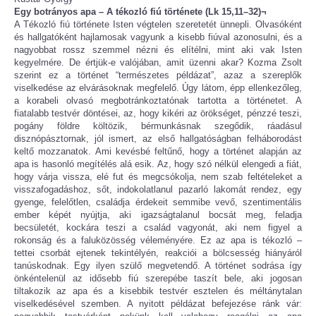
Egy botrányos apa – A tékozló fiú története (Lk 15,11–32)¬
A Tékozló fiú története Isten végtelen szeretetét ünnepli. Olvasóként
és hallgatóként hajlamosak vagyunk a kisebb fiúval azonosulni, és a
nagyobbat rossz szemmel nézni és elítélni, mint aki vak Isten
kegyelmére. De értjük-e valójában, amit üzenni akar? Kozma Zsolt
szerint ez a történet “természetes példázat”, azaz a szereplők
viselkedése az elvárásoknak megfelelő. Úgy látom, épp ellenkezőleg,
a korabeli olvasó megbotránkoztatónak tartotta a történetet. A
fiatalabb testvér döntései, az, hogy kikéri az örökséget, pénzzé teszi,
pogány földre költözik, bérmunkásnak szegődik, ráadásul
disznópásztornak, jól ismert, az első hallgatóságban felháborodást
keltő mozzanatok. Ami kevésbé feltűnő, hogy a történet alapján az
apa is hasonló megítélés alá esik. Az, hogy szó nélkül elengedi a fiát,
hogy várja vissza, elé fut és megcsókolja, nem szab feltételeket a
visszafogadáshoz, sőt, indokolatlanul pazarló lakomát rendez, egy
gyenge, felelőtlen, családja érdekeit semmibe vevő, szentimentális
ember képét nyújtja, aki igazságtalanul bocsát meg, feladja
becsületét, kockára teszi a család vagyonát, aki nem figyel a
rokonság és a faluközösség véleményére. Ez az apa is tékozló –
tettei csorbát ejtenek tekintélyén, reakciói a bölcsesség hiányáról
tanúskodnak. Egy ilyen szülő megvetendő. A történet sodrása így
önkéntelenül az idősebb fiú szerepébe taszít bele, aki jogosan
tiltakozik az apa és a kisebbik testvér esztelen és méltánytalan
viselkedésével szemben. A nyitott példázat befejezése ránk vár: