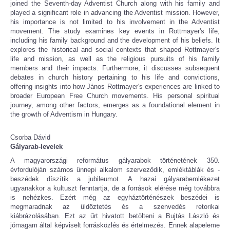
joined the Seventh-day Adventist Church along with his family and
played a significant role in advancing the Adventist mission. However,
his importance is not limited to his involvement in the Adventist
movement. The study examines key events in Rottmayer's life,
including his family background and the development of his beliefs. It
explores the historical and social contexts that shaped Rottmayer's
life and mission, as well as the religious pursuits of his family
members and their impacts. Furthermore, it discusses subsequent
debates in church history pertaining to his life and convictions,
offering insights into how János Rottmayer's experiences are linked to
broader European Free Church movements. His personal spiritual
journey, among other factors, emerges as a foundational element in
the growth of Adventism in Hungary.
Csorba Dávid
Gályarab-levelek
A magyarországi református gályarabok történetének 350.
évfordulóján számos ünnepi alkalom szerveződik, emléktáblák és -
beszédek díszítik a jubileumot. A hazai gályarabemlékezet
ugyanakkor a kultuszt fenntartja, de a források elérése még továbbra
is nehézkes. Ezért még az egyháztörténészek beszédei is
megmaradnak az üldöztetés és a szenvedés retorikai
kiábrázolásában. Ezt az űrt hivatott betölteni a Bujtás László és
jómagam által képviselt forrásközlés és értelmezés. Ennek alapeleme