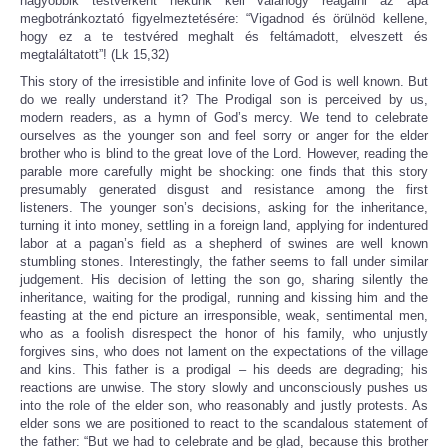
nagyobbik testvérként nekünk kell valahogy reagálni az apa
megbotránkoztató figyelmeztetésére: “Vigadnod és örülnöd kellene,
hogy ez a te testvéred meghalt és feltámadott, elveszett és
megtaláltatott”! (Lk 15,32)
This story of the irresistible and infinite love of God is well known. But
do we really understand it? The Prodigal son is perceived by us,
modern readers, as a hymn of God’s mercy. We tend to celebrate
ourselves as the younger son and feel sorry or anger for the elder
brother who is blind to the great love of the Lord. However, reading the
parable more carefully might be shocking: one finds that this story
presumably generated disgust and resistance among the first
listeners. The younger son’s decisions, asking for the inheritance,
turning it into money, settling in a foreign land, applying for indentured
labor at a pagan’s field as a shepherd of swines are well known
stumbling stones. Interestingly, the father seems to fall under similar
judgement. His decision of letting the son go, sharing silently the
inheritance, waiting for the prodigal, running and kissing him and the
feasting at the end picture an irresponsible, weak, sentimental men,
who as a foolish disrespect the honor of his family, who unjustly
forgives sins, who does not lament on the expectations of the village
and kins. This father is a prodigal – his deeds are degrading; his
reactions are unwise. The story slowly and unconsciously pushes us
into the role of the elder son, who reasonably and justly protests. As
elder sons we are positioned to react to the scandalous statement of
the father: “But we had to celebrate and be glad, because this brother