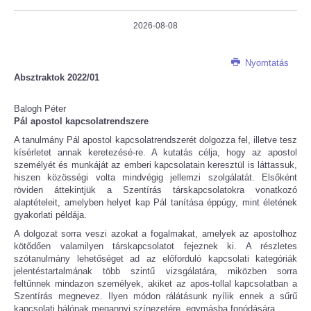
2026-08-08
Nyomtatás
Absztraktok 2022/01
Balogh Péter
Pál apostol kapcsolatrendszere
A tanulmány Pál apostol kapcsolatrendszerét dolgozza fel, illetve tesz
kísérletet annak keretezésé-re. A kutatás célja, hogy az apostol
személyét és munkáját az emberi kapcsolatain keresztül is láttassuk,
hiszen közösségi volta mindvégig jellemzi szolgálatát. Elsőként
röviden áttekintjük a Szentírás társkapcsolatokra vonatkozó
alaptételeit, amelyben helyet kap Pál tanítása éppúgy, mint életének
gyakorlati példája.
A dolgozat sorra veszi azokat a fogalmakat, amelyek az apostolhoz
kötődően valamilyen társkapcsolatot fejeznek ki. A részletes
szótanulmány lehetőséget ad az előforduló kapcsolati kategóriák
jelentéstartalmának több szintű vizsgálatára, miközben sorra
feltűnnek mindazon személyek, akiket az apos-tollal kapcsolatban a
Szentírás megnevez. Ilyen módon rálátásunk nyílik ennek a sűrű
kapcsolati hálónak megannyi színezetére, egymásba fonódására.