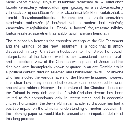
héber között mennyi árnyalati különbség fedezhető fel. A Talmudhoz
fűződő keresztény vitairoda-lom igen gazdag és a zsidó-keresztény
vita csak az újabb időben és csak akadémiai körökben korlátozódik a
korrekt összehasonlításokra. Szerencsére a zsidó–keresztény
akadémiai párbeszéd jó hatással volt a modern kori zsidóság
keresztény megítélésére is. Ennek a hosszú folyamatnak néhány
fontos részletét szeretnénk az alábbi tanulmányban bemutatni.
The relationship between the canonical writings of the Old Testament
and the writings .of the New Testament is a topic that is amply
discussed in any Christian introduction to the Bible.The Jewish
interpretation of the Talmud, which is also considered the oral Torah,
and its declared view of the Christian writings and of Jesus and his
disciples were incompletely known or quoted in an anti-Semitic era in
a political context through selected and unanalysed texts. For anyone
who has studied the various layers of the Hebrew language, however,
it is clear how many nuanced differences can be detected between
ancient and rabbinic Hebrew. The literature of the Christian debate on
the Talmud is very rich and the Jewish-Christian debate has been
limited to fair comparisons only in recent times and in academic
circles. Fortunately, the Jewish-Christian academic dialogue has had a
positive impact on the Christian understanding of modern Judaism. In
the following paper we would like to present some important details of
this long process.