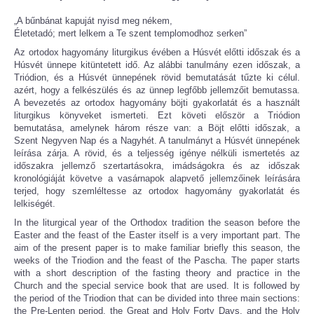
„A bűnbánat kapuját nyisd meg nékem,
Életetadó; mert lelkem a Te szent templomodhoz serken”
Az ortodox hagyomány liturgikus évében a Húsvét előtti időszak és a
Húsvét ünnepe kitüntetett idő. Az alábbi tanulmány ezen időszak, a
Triódion, és a Húsvét ünnepének rövid bemutatását tűzte ki célul.
azért, hogy a felkészülés és az ünnep legfőbb jellemzőit bemutassa.
A bevezetés az ortodox hagyomány böjti gyakorlatát és a használt
liturgikus könyveket ismerteti. Ezt követi először a Triódion
bemutatása, amelynek három része van: a Böjt előtti időszak, a
Szent Negyven Nap és a Nagyhét. A tanulmányt a Húsvét ünnepének
leírása zárja. A rövid, és a teljesség igénye nélküli ismertetés az
időszakra jellemző szertartásokra, imádságokra és az időszak
kronológiáját követve a vasárnapok alapvető jellemzőinek leírására
terjed, hogy szemléltesse az ortodox hagyomány gyakorlatát és
lelkiségét.
In the liturgical year of the Orthodox tradition the season before the
Easter and the feast of the Easter itself is a very important part. The
aim of the present paper is to make familiar briefly this season, the
weeks of the Triodion and the feast of the Pascha. The paper starts
with a short description of the fasting theory and practice in the
Church and the special service book that are used. It is followed by
the period of the Triodion that can be divided into three main sections:
the Pre-Lenten period, the Great and Holy Forty Days, and the Holy