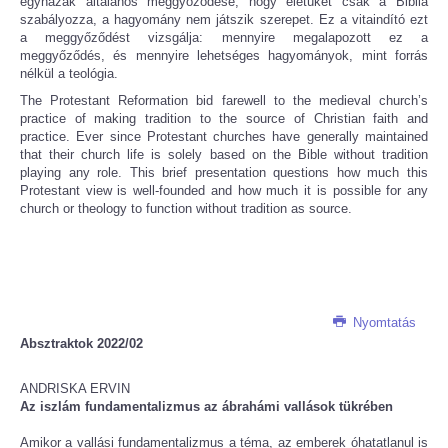
egyházak általános meggyőződése, hogy életüket csak a Biblia
szabályozza, a hagyomány nem játszik szerepet. Ez a vitaindító ezt
a meggyőződést vizsgálja: mennyire megalapozott ez a
meggyőződés, és mennyire lehetséges hagyományok, mint forrás
nélkül a teológia.
The Protestant Reformation bid farewell to the medieval church’s
practice of making tradition to the source of Christian faith and
practice. Ever since Protestant churches have generally maintained
that their church life is solely based on the Bible without tradition
playing any role. This brief presentation questions how much this
Protestant view is well-founded and how much it is possible for any
church or theology to function without tradition as source.
Nyomtatás
Absztraktok 2022/02
ANDRISKA ERVIN
Az iszlám fundamentalizmus az ábrahámi vallások tükrében
Amikor a vallási fundamentalizmus a téma, az emberek óhatatlanul is