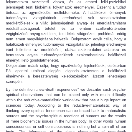
folyamatokra vezethető vissza, és az emberi lelki-pszichikai
jelenségek testi biokémiai folyamatok eredményei. Eszerint a tudat/
öntudat az agyműködés mellékterméke. A halálközeli élmények
tudományos vizsgálatának eredményei sok vonatkozásban
megkérdőjelezik a világ jelenségeinek anyag- és energiaáramlásra
redukálhatóságának tételét, és az emberi szellemtörténeten
végighúzódó anyag-szel-lem, test-lélek világnézeti problémát eddig
nem ismert megvilágításba helyezik. Dolgozatom egyik célja, hogy a
halálközeli élmények tudományos vizsgálatának jelenlegi eredményei
iránt felkeltse az érdeklődést, utalva szakiro-dalmi adatokra és
bemutatva egyes tudományterületek szakembereinek halálközeli
élményt illető gondolatmenetét.
Dolgozatom másik célja, hogy újszövetségi kijelentések, elsősorban
Pál apostol utalásai alapján, elgondol-koztasson a halálközeli
élménynek a kereszténység keletkezésében játszott lehetséges
szerepén.
By the definition „near-death experiences” we describe such psycho-
spiritual observations that can be placed only with much difficulty
within the reductive-materialistic world-view that has a huge inpact on
sciences today. According to the reductive-materialistic way of
thinking every spiritual fenomenon can be traced back to materialistic
sources and the psycho-spiritual reactions of humans are the results
of mere biochemical issues in the human body. In other words human
consciousness or self-consciousness is nothing but a spin-off of our
brain. The inferences of the close observation of near-death