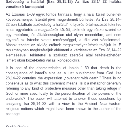
Szövetség a halállal (Ézs 28,15.18) Az Ézs 28,14–22 halálra
vonatkozó koncepciói
Az Ézsaiás 1–39 egyik fontos tanítása, hogy a halál Izráel bűneinek
következménye, Istentől jövő megérdemelt büntetés. Az Ézs 28,14–
22-ben található „szövetség a halállal” kifejezés értelmezését tekintve
nincs egyetértés a magyarázók között, akiknek egy része szerint ez
egy metafora, és általánosságban utal olyan menedékre, ami nem
egyenlő az Istenbe vetett reménységgel, a tőle várt védelemmel.
Mások szerint az alvilág erőinek megszemélyesítéseit találjuk itt. E
tanulmányban megkíséreljük eldönteni e kérdéseket az Ézs 28,14–22
elemzésével, tekintettel a szakasz szerzője által feltételezhetően
ismert ókori közel-keleti vallási koncepciókra.
It is one of the characteristics of Isaiah 1–39 that death is the
consequence of Israel’s sins as a just punishment from God. Isa
28,14–22 contains the expression „covenant with death.” There is no
consensus as to what this covenant means. Is it a metaphor generally
referring to any kind of protective measure other than taking refuge in
God, or more specifically to the personification of the powers of the
underworld? The paper will attempt to answer these questions by
analysing Isa 28,14–22 with a view to the Ancient Near-Eastern
religious notions which might have been known to the author of the
passage.
Kustár György