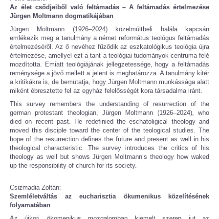
Az élet csődjeiből való feltámadás – A feltámadás értelmezése
Jürgen Moltmann dogmatikájában
Jürgen Moltmann (1926–2024) közelmúltbeli halála kapcsán
emlékezik meg a tanulmány a német református teológus feltámadás
értelmezéséről. Az ő nevéhez fűződik az eszkatológikus teológia újra
értelmezése, amellyel ezt a tant a teológiai tudományok centruma felé
mozdította. Emiatt teológiájának jellegzetessége, hogy a feltámadás
reménysége a jövő mellett a jelent is meghatározza. A tanulmány kitér
a kritikákra is, de bemutatja, hogy Jürgen Moltmann munkássága alatt
miként ébresztette fel az egyház felelősségét kora társadalma iránt.
This survey remembers the understanding of resurrection of the
german protestant theologian, Jürgen Moltmann (1926–2024), who
died on recent past. He redefinied the eschatoligical theology and
moved this disciple toward the center of the teological studies. The
hope of the resurrection defines the future and present as well in his
theological characteristic. The survey introduces the critics of his
theology as well but shows Jürgen Moltmann’s theology how waked
up the responsibility of church for its society.
Csizmadia Zoltán:
Szemléletváltás az eucharisztia ökumenikus közelítésének
folyamatában
Az újkori ökomenikus mozgalomban kiemelt szerep jut az