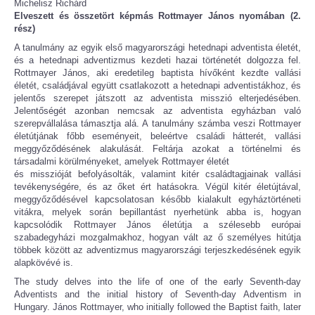
Michelisz Richárd
Elveszett és összetört képmás Rottmayer János nyomában (2.
rész)
A tanulmány az egyik első magyarországi hetednapi adventista életét,
és a hetednapi adventizmus kezdeti hazai történetét dolgozza fel.
Rottmayer János, aki eredetileg baptista hívőként kezdte vallási
életét, családjával együtt csatlakozott a hetednapi adventistákhoz, és
jelentős szerepet játszott az adventista misszió elterjedésében.
Jelentőségét azonban nemcsak az adventista egyházban való
szerepvállalása támasztja alá. A tanulmány számba veszi Rottmayer
életútjának főbb eseményeit, beleértve családi hátterét, vallási
meggyőződésének alakulását. Feltárja azokat a történelmi és
társadalmi körülményeket, amelyek Rottmayer életét
és misszióját befolyásolták, valamint kitér családtagjainak vallási
tevékenységére, és az őket ért hatásokra. Végül kitér életújtával,
meggyőződésével kapcsolatosan később kialakult egyháztörténeti
vitákra, melyek során bepillantást nyerhetünk abba is, hogyan
kapcsolódik Rottmayer János életútja a szélesebb európai
szabadegyházi mozgalmakhoz, hogyan vált az ő személyes hitútja
többek között az adventizmus magyarországi terjeszkedésének egyik
alapkövévé is.
The study delves into the life of one of the early Seventh-day
Adventists and the initial history of Seventh-day Adventism in
Hungary. János Rottmayer, who initially followed the Baptist faith, later