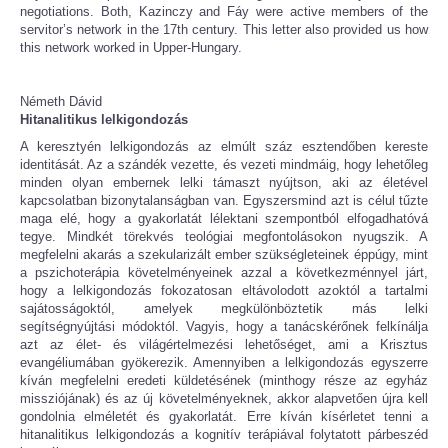
negotiations. Both, Kazinczy and Fáy were active members of the
servitor’s network in the 17th century. This letter also provided us how
this network worked in Upper-Hungary.
Németh Dávid
Hitanalitikus lelkigondozás
A keresztyén lelkigondozás az elmúlt száz esztendőben kereste
identitását. Az a szándék vezette, és vezeti mindmáig, hogy lehetőleg
minden olyan embernek lelki támaszt nyújtson, aki az életével
kapcsolatban bizonytalanságban van. Egyszersmind azt is célul tűzte
maga elé, hogy a gyakorlatát lélektani szempontból elfogadhatóvá
tegye. Mindkét törekvés teológiai megfontolásokon nyugszik. A
megfelelni akarás a szekularizált ember szükségleteinek éppúgy, mint
a pszichoterápia követelményeinek azzal a következménnyel járt,
hogy a lelkigondozás fokozatosan eltávolodott azoktól a tartalmi
sajátosságoktól, amelyek megkülönböztetik más lelki
segítségnyújtási módoktól. Vagyis, hogy a tanácskérőnek felkínálja
azt az élet- és világértelmezési lehetőséget, ami a Krisztus
evangéliumában gyökerezik. Amennyiben a lelkigondozás egyszerre
kíván megfelelni eredeti küldetésének (minthogy része az egyház
missziójának) és az új követelményeknek, akkor alapvetően újra kell
gondolnia elméletét és gyakorlatát. Erre kíván kísérletet tenni a
hitanalitikus lelkigondozás a kognitív terápiával folytatott párbeszéd