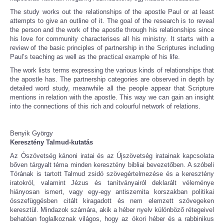
The study works out the relationships of the apostle Paul or at least
attempts to give an outline of it. The goal of the research is to reveal
the person and the work of the apostle through his relationships since
his love for community characterises all his ministry. It starts with a
review of the basic principles of partnership in the Scriptures including
Paul’s teaching as well as the practical example of his life.
The work lists terms expressing the various kinds of relationships that
the apostle has. The partnership categories are observed in depth by
detailed word study, meanwhile all the people appear that Scripture
mentions in relation with the apostle. This way we can gain an insight
into the connections of this rich and colourful network of relations.
Benyik György
Keresztény Talmud-kutatás
Az Ószövetség kánoni iratai és az Újszövetség iratainak kapcsolata
bőven tárgyalt téma minden keresztény bibliai bevezetőben. A szóbeli
Tórának is tartott Talmud zsidó szövegértelmezése és a keresztény
iratokról, valamint Jézus és tanítványairól deklarált véleménye
hiányosan ismert, vagy egy-egy antiszemita korszakban politikai
összefüggésben citált kiragadott és nem elemzett szövegeken
keresztül. Mindazok számára, akik a héber nyelv különböző rétegeivel
behatóan foglalkoznak világos, hogy az ókori héber és a rabbinikus