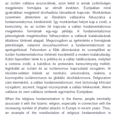
az iszlám vallásra asszociálnak, azon belül is annak szélsőséges
megjelenési formájára az elmúlt években, Európában mind
gyakrabban megjelenő dzsihadista támadások kapcsán. Munkámban
szeretném áttekinteni az Ábrahámi vallásokra fókuszálva a
fundamentalizmus kérdéskörét. Így munkámban helyet kap a zsidó, a
keresztény, és az iszlám hit kapcsán a vallási fundamentalizmus
megjelenési formáinak egy-egy példája. A fundamentalizmus
jelenségének megértéséhez felhasználom a vallások kialakulásának
általános történeti alapjait. Megvizsgálom az igehirdetés e formájának
jelentőségét, valamint összehasonlítom a fundamentalizmust az
apologetikával. Felsorolom a főbb állomásokat és szereplőket az
iszlám fundamentalizmus történeti kezdeteitől a modern kialakulásáig.
Külön fejezetben térek ki a politika és a vallás találkozására, melyben
a cionista zsidó, a katolikus és protestáns kereszténység mellett,
leginkább az iszlám és az iszlámizmus kapcsolatát vizsgálom. Itt
részlete-sebben kitérek az restitutív, univerzalista, realista, a
kozmopolita iszlámizmusra és globális dzsihádizmusra. Dolgozatom
záró elemeként, a vallási fundamentalizmust, mint biztonsági kihívást
vizsgálom, aszerint, hogyan viszonyulnak a vallási felekezetek, illetve
vallásos és nem vallásos emberek egymáshoz Európában.
When the religious fundamentalism is the theme, people inevitably
associate it with the Islamic religion, especially in connection with the
increasing number of jihadist attacks in Europe in recent years. Thus,
an example of the manifestation of religious fundamentalism in