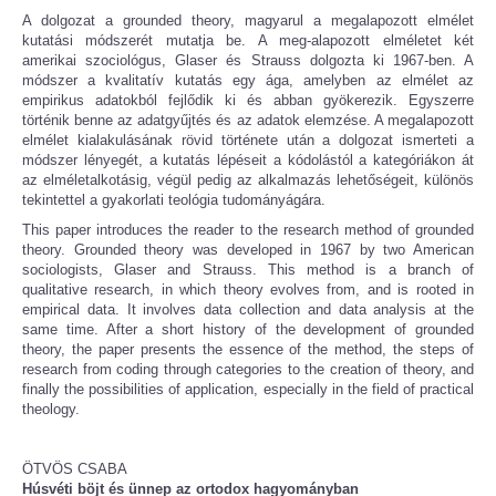
A dolgozat a grounded theory, magyarul a megalapozott elmélet
kutatási módszerét mutatja be. A meg-alapozott elméletet két
amerikai szociológus, Glaser és Strauss dolgozta ki 1967-ben. A
módszer a kvalitatív kutatás egy ága, amelyben az elmélet az
empirikus adatokból fejlődik ki és abban gyökerezik. Egyszerre
történik benne az adatgyűjtés és az adatok elemzése. A megalapozott
elmélet kialakulásának rövid története után a dolgozat ismerteti a
módszer lényegét, a kutatás lépéseit a kódolástól a kategóriákon át
az elméletalkotásig, végül pedig az alkalmazás lehetőségeit, különös
tekintettel a gyakorlati teológia tudományágára.
This paper introduces the reader to the research method of grounded
theory. Grounded theory was developed in 1967 by two American
sociologists, Glaser and Strauss. This method is a branch of
qualitative research, in which theory evolves from, and is rooted in
empirical data. It involves data collection and data analysis at the
same time. After a short history of the development of grounded
theory, the paper presents the essence of the method, the steps of
research from coding through categories to the creation of theory, and
finally the possibilities of application, especially in the field of practical
theology.
ÖTVÖS CSABA
Húsvéti böjt és ünnep az ortodox hagyományban