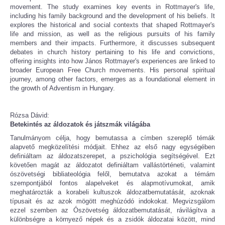
movement. The study examines key events in Rottmayer's life,
including his family background and the development of his beliefs. It
explores the historical and social contexts that shaped Rottmayer's
life and mission, as well as the religious pursuits of his family
members and their impacts. Furthermore, it discusses subsequent
debates in church history pertaining to his life and convictions,
offering insights into how János Rottmayer's experiences are linked to
broader European Free Church movements. His personal spiritual
journey, among other factors, emerges as a foundational element in
the growth of Adventism in Hungary.
Rózsa Dávid:
Betekintés az áldozatok és játszmák világába
Tanulmányom célja, hogy bemutassa a címben szereplő témák
alapvető megközelítési módjait. Ehhez az első nagy egységében
definiáltam az áldozatszerepet, a pszichológia segítségével. Ezt
követően magát az áldozatot definiáltam vallástörténeti, valamint
ószövetségi bibliateológia felől, bemutatva azokat a témám
szempontjából fontos alapelveket és alapmotívumokat, amik
meghatározták a korabeli kultuszok áldozatbemutatását, azoknak
típusait és az azok mögött meghúzódó indokokat. Megvizsgálom
ezzel szemben az Ószövetség áldozatbemutatását, rávilágítva a
különbségre a környező népek és a zsidók áldozatai között, mind