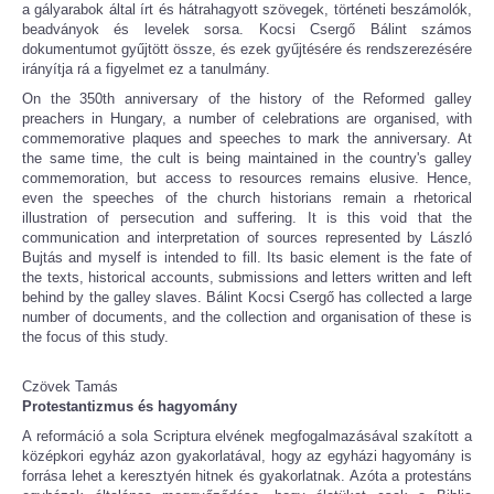
a gályarabok által írt és hátrahagyott szövegek, történeti beszámolók,
beadványok és levelek sorsa. Kocsi Csergő Bálint számos
dokumentumot gyűjtött össze, és ezek gyűjtésére és rendszerezésére
irányítja rá a figyelmet ez a tanulmány.
On the 350th anniversary of the history of the Reformed galley
preachers in Hungary, a number of celebrations are organised, with
commemorative plaques and speeches to mark the anniversary. At
the same time, the cult is being maintained in the country's galley
commemoration, but access to resources remains elusive. Hence,
even the speeches of the church historians remain a rhetorical
illustration of persecution and suffering. It is this void that the
communication and interpretation of sources represented by László
Bujtás and myself is intended to fill. Its basic element is the fate of
the texts, historical accounts, submissions and letters written and left
behind by the galley slaves. Bálint Kocsi Csergő has collected a large
number of documents, and the collection and organisation of these is
the focus of this study.
Czövek Tamás
Protestantizmus és hagyomány
A reformáció a sola Scriptura elvének megfogalmazásával szakított a
középkori egyház azon gyakorlatával, hogy az egyházi hagyomány is
forrása lehet a keresztyén hitnek és gyakorlatnak. Azóta a protestáns