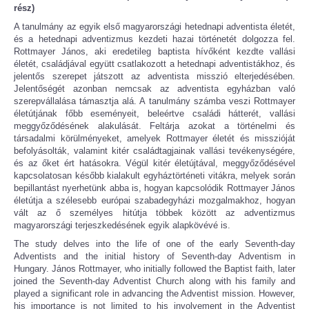
rész)
A tanulmány az egyik első magyarországi hetednapi adventista életét,
és a hetednapi adventizmus kezdeti hazai történetét dolgozza fel.
Rottmayer János, aki eredetileg baptista hívőként kezdte vallási
életét, családjával együtt csatlakozott a hetednapi adventistákhoz, és
jelentős szerepet játszott az adventista misszió elterjedésében.
Jelentőségét azonban nemcsak az adventista egyházban való
szerepvállalása támasztja alá. A tanulmány számba veszi Rottmayer
életútjának főbb eseményeit, beleértve családi hátterét, vallási
meggyőződésének alakulását. Feltárja azokat a történelmi és
társadalmi körülményeket, amelyek Rottmayer életét és misszióját
befolyásolták, valamint kitér családtagjainak vallási tevékenységére,
és az őket ért hatásokra. Végül kitér életújtával, meggyőződésével
kapcsolatosan később kialakult egyháztörténeti vitákra, melyek során
bepillantást nyerhetünk abba is, hogyan kapcsolódik Rottmayer János
életútja a szélesebb európai szabadegyházi mozgalmakhoz, hogyan
vált az ő személyes hitútja többek között az adventizmus
magyarországi terjeszkedésének egyik alapkövévé is.
The study delves into the life of one of the early Seventh-day
Adventists and the initial history of Seventh-day Adventism in
Hungary. János Rottmayer, who initially followed the Baptist faith, later
joined the Seventh-day Adventist Church along with his family and
played a significant role in advancing the Adventist mission. However,
his importance is not limited to his involvement in the Adventist