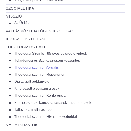
SZOCIÁLETIKA
MISSZIÓ
Az Úr közel
VALLÁSKÖZI DIALÓGUS BIZOTTSÁG
IFJÚSÁGI BIZOTTSÁG
THEOLOGIAI SZEMLE
Theologiai Szemle - 95 éves évforduló videók
Tulajdonosi és Szerkesztőségi köszöntés
Theologiai szemle - Aktuális
Theologiai szemle - Repertórium
Digitalizált példányok
Kihelyezett bizottsági ülések
Theologiai szemle - Konferencia
Elérhetőségek, kapcsolattartások, megjelenések
Tallózás a múlt írásaiból
Theologiai szemle - Hivatalos weboldal
NYILATKOZATOK