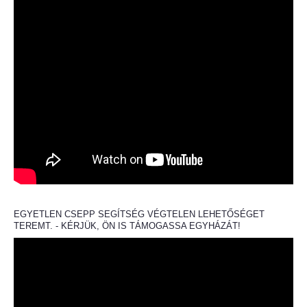
EGYETLEN CSEPP SEGÍTSÉG VÉGTELEN LEHETŐSÉGET
TEREMT. - KÉRJÜK, ÖN IS TÁMOGASSA EGYHÁZÁT!