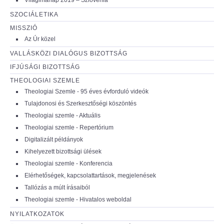
SZOCIÁLETIKA
MISSZIÓ
Az Úr közel
VALLÁSKÖZI DIALÓGUS BIZOTTSÁG
IFJÚSÁGI BIZOTTSÁG
THEOLOGIAI SZEMLE
Theologiai Szemle - 95 éves évforduló videók
Tulajdonosi és Szerkesztőségi köszöntés
Theologiai szemle - Aktuális
Theologiai szemle - Repertórium
Digitalizált példányok
Kihelyezett bizottsági ülések
Theologiai szemle - Konferencia
Elérhetőségek, kapcsolattartások, megjelenések
Tallózás a múlt írásaiból
Theologiai szemle - Hivatalos weboldal
NYILATKOZATOK