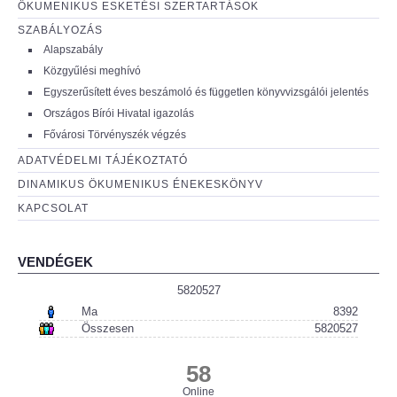
ÖKUMENIKUS ESKETÉSI SZERTARTÁSOK
SZABÁLYOZÁS
Alapszabály
Közgyűlési meghívó
Egyszerűsített éves beszámoló és független könyvvizsgálói jelentés
Országos Bírói Hivatal igazolás
Fővárosi Törvényszék végzés
ADATVÉDELMI TÁJÉKOZTATÓ
DINAMIKUS ÖKUMENIKUS ÉNEKESKÖNYV
KAPCSOLAT
VENDÉGEK
5820527
Ma
8392
Összesen
5820527
58
Online