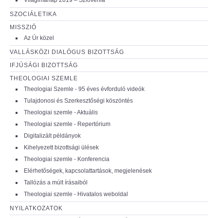
SZOCIÁLETIKA
MISSZIÓ
Az Úr közel
VALLÁSKÖZI DIALÓGUS BIZOTTSÁG
IFJÚSÁGI BIZOTTSÁG
THEOLOGIAI SZEMLE
Theologiai Szemle - 95 éves évforduló videók
Tulajdonosi és Szerkesztőségi köszöntés
Theologiai szemle - Aktuális
Theologiai szemle - Repertórium
Digitalizált példányok
Kihelyezett bizottsági ülések
Theologiai szemle - Konferencia
Elérhetőségek, kapcsolattartások, megjelenések
Tallózás a múlt írásaiból
Theologiai szemle - Hivatalos weboldal
NYILATKOZATOK