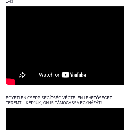
1-43
EGYETLEN CSEPP SEGÍTSÉG VÉGTELEN LEHETŐSÉGET
TEREMT. - KÉRJÜK, ÖN IS TÁMOGASSA EGYHÁZÁT!