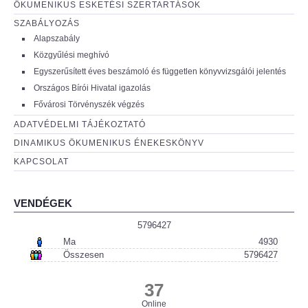
ÖKUMENIKUS ESKETÉSI SZERTARTÁSOK
SZABÁLYOZÁS
Alapszabály
Közgyűlési meghívó
Egyszerűsített éves beszámoló és független könyvvizsgálói jelentés
Országos Bírói Hivatal igazolás
Fővárosi Törvényszék végzés
ADATVÉDELMI TÁJÉKOZTATÓ
DINAMIKUS ÖKUMENIKUS ÉNEKESKÖNYV
KAPCSOLAT
VENDÉGEK
5796427
Ma
4930
Összesen
5796427
37
Online