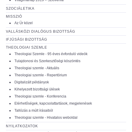
SZOCIÁLETIKA
MISSZIÓ
Az Úr közel
VALLÁSKÖZI DIALÓGUS BIZOTTSÁG
IFJÚSÁGI BIZOTTSÁG
THEOLOGIAI SZEMLE
Theologiai Szemle - 95 éves évforduló videók
Tulajdonosi és Szerkesztőségi köszöntés
Theologiai szemle - Aktuális
Theologiai szemle - Repertórium
Digitalizált példányok
Kihelyezett bizottsági ülések
Theologiai szemle - Konferencia
Elérhetőségek, kapcsolattartások, megjelenések
Tallózás a múlt írásaiból
Theologiai szemle - Hivatalos weboldal
NYILATKOZATOK