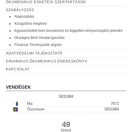
ÖKUMENIKUS ESKETÉSI SZERTARTÁSOK
SZABÁLYOZÁS
Alapszabály
Közgyűlési meghívó
Egyszerűsített éves beszámoló és független könyvvizsgálói jelentés
Országos Bírói Hivatal igazolás
Fővárosi Törvényszék végzés
ADATVÉDELMI TÁJÉKOZTATÓ
DINAMIKUS ÖKUMENIKUS ÉNEKESKÖNYV
KAPCSOLAT
VENDÉGEK
5831984
Ma
7672
Összesen
5831984
49
Online