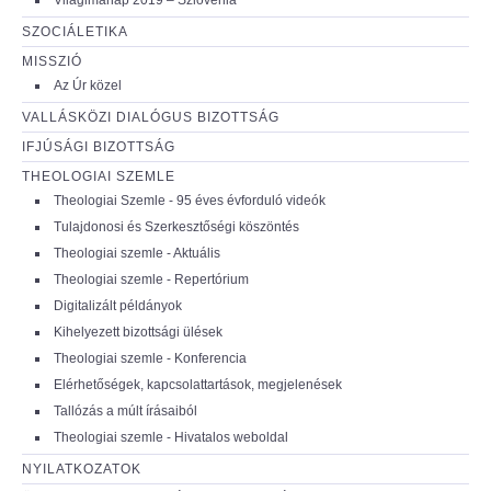
SZOCIÁLETIKA
MISSZIÓ
Az Úr közel
VALLÁSKÖZI DIALÓGUS BIZOTTSÁG
IFJÚSÁGI BIZOTTSÁG
THEOLOGIAI SZEMLE
Theologiai Szemle - 95 éves évforduló videók
Tulajdonosi és Szerkesztőségi köszöntés
Theologiai szemle - Aktuális
Theologiai szemle - Repertórium
Digitalizált példányok
Kihelyezett bizottsági ülések
Theologiai szemle - Konferencia
Elérhetőségek, kapcsolattartások, megjelenések
Tallózás a múlt írásaiból
Theologiai szemle - Hivatalos weboldal
NYILATKOZATOK