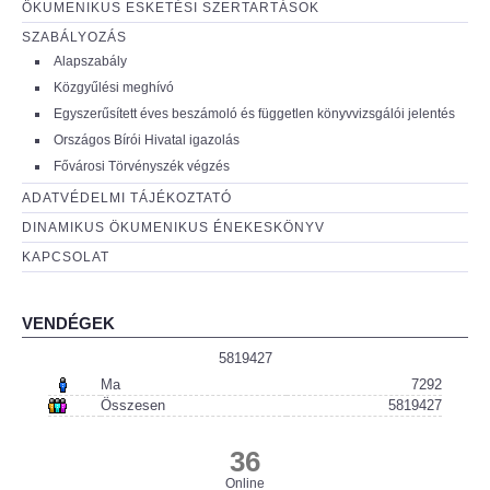
ÖKUMENIKUS ESKETÉSI SZERTARTÁSOK
SZABÁLYOZÁS
Alapszabály
Közgyűlési meghívó
Egyszerűsített éves beszámoló és független könyvvizsgálói jelentés
Országos Bírói Hivatal igazolás
Fővárosi Törvényszék végzés
ADATVÉDELMI TÁJÉKOZTATÓ
DINAMIKUS ÖKUMENIKUS ÉNEKESKÖNYV
KAPCSOLAT
VENDÉGEK
5819427
Ma
7292
Összesen
5819427
36
Online