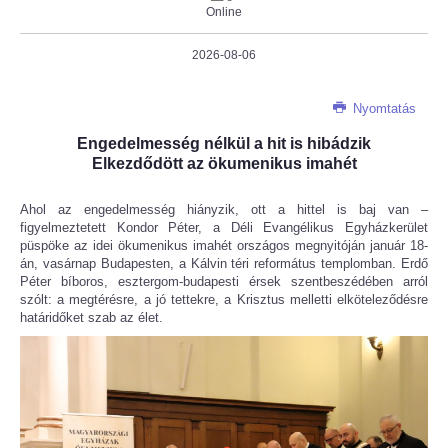
Online
2026-08-06
Nyomtatás
Engedelmesség nélkül a hit is hibádzik
Elkezdődött az ökumenikus imahét
Ahol az engedelmesség hiányzik, ott a hittel is baj van –
figyelmeztetett Kondor Péter, a Déli Evangélikus Egyházkerület
püspöke az idei ökumenikus imahét országos megnyitóján január 18-
án, vasárnap Budapesten, a Kálvin téri református templomban. Erdő
Péter bíboros, esztergom-budapesti érsek szentbeszédében arról
szólt: a megtérésre, a jó tettekre, a Krisztus melletti elköteleződésre
határidőket szab az élet.