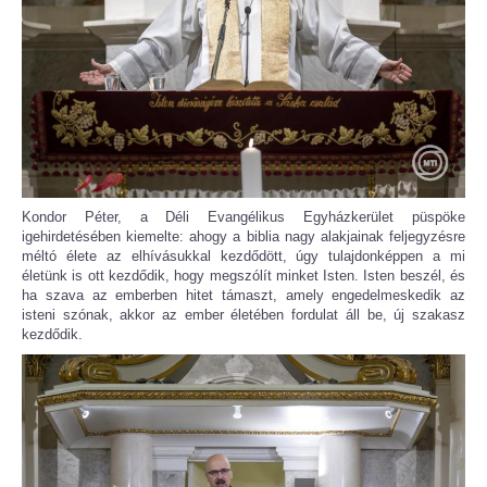
Kondor Péter, a Déli Evangélikus Egyházkerület püspöke
igehirdetésében kiemelte: ahogy a biblia nagy alakjainak feljegyzésre
méltó élete az elhívásukkal kezdődött, úgy tulajdonképpen a mi
életünk is ott kezdődik, hogy megszólít minket Isten. Isten beszél, és
ha szava az emberben hitet támaszt, amely engedelmeskedik az
isteni szónak, akkor az ember életében fordulat áll be, új szakasz
kezdődik.