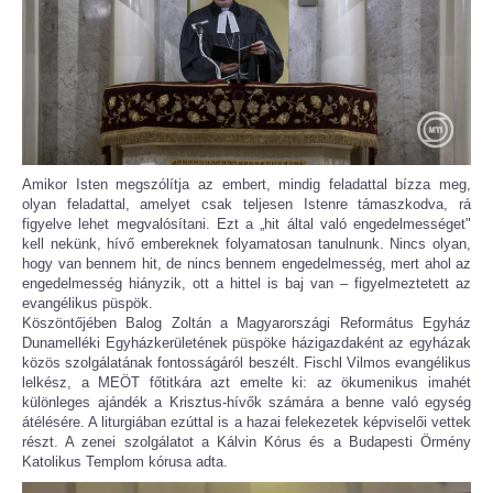
Amikor Isten megszólítja az embert, mindig feladattal bízza meg,
olyan feladattal, amelyet csak teljesen Istenre támaszkodva, rá
figyelve lehet megvalósítani. Ezt a „hit által való engedelmességet"
kell nekünk, hívő embereknek folyamatosan tanulnunk. Nincs olyan,
hogy van bennem hit, de nincs bennem engedelmesség, mert ahol az
engedelmesség hiányzik, ott a hittel is baj van – figyelmeztetett az
evangélikus püspök.
Köszöntőjében Balog Zoltán a Magyarországi Református Egyház
Dunamelléki Egyházkerületének püspöke házigazdaként az egyházak
közös szolgálatának fontosságáról beszélt. Fischl Vilmos evangélikus
lelkész, a MEÖT főtitkára azt emelte ki: az ökumenikus imahét
különleges ajándék a Krisztus-hívők számára a benne való egység
átélésére. A liturgiában ezúttal is a hazai felekezetek képviselői vettek
részt. A zenei szolgálatot a Kálvin Kórus és a Budapesti Örmény
Katolikus Templom kórusa adta.