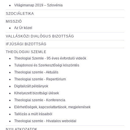
Világimanap 2019 – Szlovénia
SZOCIÁLETIKA
MISSZIÓ
Az Úr közel
VALLÁSKÖZI DIALÓGUS BIZOTTSÁG
IFJÚSÁGI BIZOTTSÁG
THEOLOGIAI SZEMLE
Theologiai Szemle - 95 éves évforduló videók
Tulajdonosi és Szerkesztőségi köszöntés
Theologiai szemle - Aktuális
Theologiai szemle - Repertórium
Digitalizált példányok
Kihelyezett bizottsági ülések
Theologiai szemle - Konferencia
Elérhetőségek, kapcsolattartások, megjelenések
Tallózás a múlt írásaiból
Theologiai szemle - Hivatalos weboldal
NYILATKOZATOK