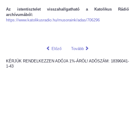
Az istentisztelet visszahallgatható a Katolikus Rádió
archívumából:
https://www.katolikusradio.hu/musoraink/adas/706296
Előző
Tovább
KÉRJÜK RENDELKEZZEN ADÓJA 1%-ÁRÓL! ADÓSZÁM: 18396041-
1-43