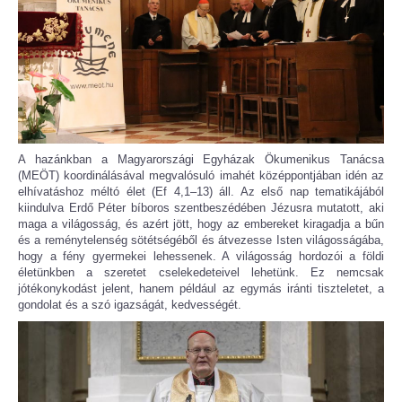
A hazánkban a Magyarországi Egyházak Ökumenikus Tanácsa
(MEÖT) koordinálásával megvalósuló imahét középpontjában idén az
elhívatáshoz méltó élet (Ef 4,1–13) áll. Az első nap tematikájából
kiindulva Erdő Péter bíboros szentbeszédében Jézusra mutatott, aki
maga a világosság, és azért jött, hogy az embereket kiragadja a bűn
és a reménytelenség sötétségéből és átvezesse Isten világosságába,
hogy a fény gyermekei lehessenek. A világosság hordozói a földi
életünkben a szeretet cselekedeteivel lehetünk. Ez nemcsak
jótékonykodást jelent, hanem például az egymás iránti tiszteletet, a
gondolat és a szó igazságát, kedvességét.