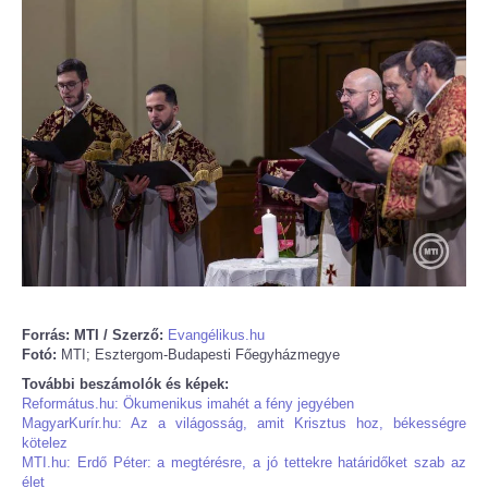
Forrás: MTI / Szerző:
Evangélikus.hu
Fotó:
MTI; Esztergom-Budapesti Főegyházmegye
További beszámolók és képek:
Református.hu: Ökumenikus imahét a fény jegyében
MagyarKurír.hu: Az a világosság, amit Krisztus hoz, békességre
kötelez
MTI.hu: Erdő Péter: a megtérésre, a jó tettekre határidőket szab az
élet