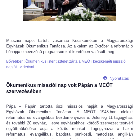
Missziói napot tartott vasárnap Kecskeméten a Magyarországi
Egyházak Ökumenikus Tanácsa. Az alkalom az Október a reformáció
hónapja elnevezésű programsorozat keretében valósult meg.
Bővebben: Ökumenikus istentisztelet zárta a MEÖT kecskeméti misszió
napját - videóval
Nyomtatás
Ökumenikus missziói nap volt Pápán a MEÖT
szervezésében
Pápa – Pápán tartotta őszi missziós napját a Magyarországi
Egyházak Ökumenikus Tanácsa. A MEÖT 1943-ban alakult
református és evangélikus kezdeményezésre. Jelenleg 11 tagegyház
és további 20 egyház, illetve egyházakhoz kötődő szervezet testvéri
együttműködése adja a közös munkát. Tagegyházai a hazai
református, evangélikus, baptista, pünkösdi, metodista, anglikán