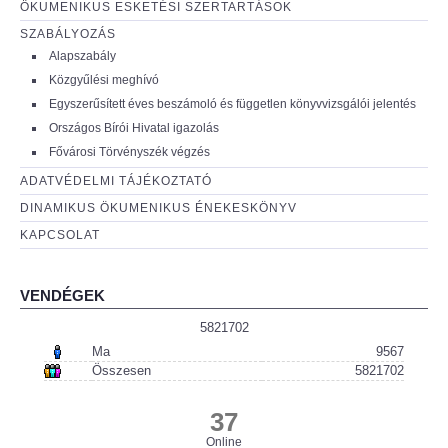
ÖKUMENIKUS ESKETÉSI SZERTARTÁSOK
SZABÁLYOZÁS
Alapszabály
Közgyűlési meghívó
Egyszerűsített éves beszámoló és független könyvvizsgálói jelentés
Országos Bírói Hivatal igazolás
Fővárosi Törvényszék végzés
ADATVÉDELMI TÁJÉKOZTATÓ
DINAMIKUS ÖKUMENIKUS ÉNEKESKÖNYV
KAPCSOLAT
VENDÉGEK
5821702
Ma
9567
Összesen
5821702
37
Online