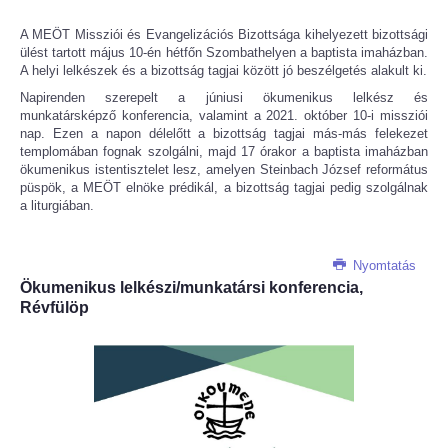
A MEÖT Missziói és Evangelizációs Bizottsága kihelyezett bizottsági
ülést tartott május 10-én hétfőn Szombathelyen a baptista imaházban.
A helyi lelkészek és a bizottság tagjai között jó beszélgetés alakult ki.
Napirenden szerepelt a júniusi ökumenikus lelkész és
munkatársképző konferencia, valamint a 2021. október 10-i missziói
nap. Ezen a napon délelőtt a bizottság tagjai más-más felekezet
templomában fognak szolgálni, majd 17 órakor a baptista imaházban
ökumenikus istentisztelet lesz, amelyen Steinbach József református
püspök, a MEÖT elnöke prédikál, a bizottság tagjai pedig szolgálnak
a liturgiában.
Nyomtatás
Ökumenikus lelkészi/munkatársi konferencia,
Révfülöp