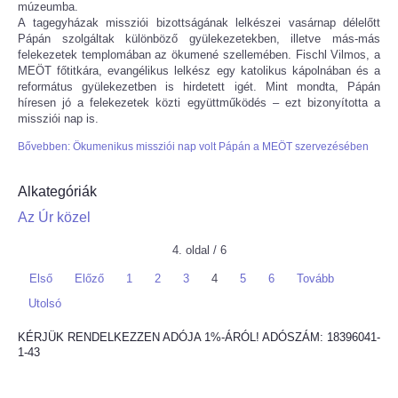
múzeumba.
A tagegyházak missziói bizottságának lelkészei vasárnap délelőtt
Pápán szolgáltak különböző gyülekezetekben, illetve más-más
felekezetek templomában az ökumené szellemében. Fischl Vilmos, a
MEÖT főtitkára, evangélikus lelkész egy katolikus kápolnában és a
református gyülekezetben is hirdetett igét. Mint mondta, Pápán
híresen jó a felekezetek közti együttműködés – ezt bizonyította a
missziói nap is.
Bővebben: Ökumenikus missziói nap volt Pápán a MEÖT szervezésében
Alkategóriák
Az Úr közel
4. oldal / 6
Első
Előző
1
2
3
4
5
6
Tovább
Utolsó
KÉRJÜK RENDELKEZZEN ADÓJA 1%-ÁRÓL! ADÓSZÁM: 18396041-
1-43