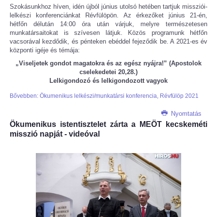
Szokásunkhoz híven, idén újból június utolsó hetében tartjuk missziói-
lelkészi konferenciánkat Révfülöpön. Az érkezőket június 21-én,
hétfőn délután 14:00 óra után várjuk, melyre természetesen
munkatársaitokat is szívesen látjuk. Közös programunk hétfőn
vacsorával kezdődik, és pénteken ebéddel fejeződik be. A 2021-es év
központi igéje és témája:
„Viseljetek gondot magatokra és az egész nyájra!” (Apostolok
cselekedetei 20,28.)
Lelkigondozó és lelkigondozott vagyok
Bővebben: Ökumenikus lelkészi/munkatársi konferencia, Révfülöp 2021
Nyomtatás
Ökumenikus istentisztelet zárta a MEÖT kecskeméti
misszió napját - videóval