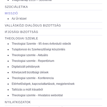
SZOCIÁLETIKA
MISSZIÓ
Az Úr közel
VALLÁSKÖZI DIALÓGUS BIZOTTSÁG
IFJÚSÁGI BIZOTTSÁG
THEOLOGIAI SZEMLE
Theologiai Szemle - 95 éves évforduló videók
Tulajdonosi és Szerkesztőségi köszöntés
Theologiai szemle - Aktuális
Theologiai szemle - Repertórium
Digitalizált példányok
Kihelyezett bizottsági ülések
Theologiai szemle - Konferencia
Elérhetőségek, kapcsolattartások, megjelenések
Tallózás a múlt írásaiból
Theologiai szemle - Hivatalos weboldal
NYILATKOZATOK