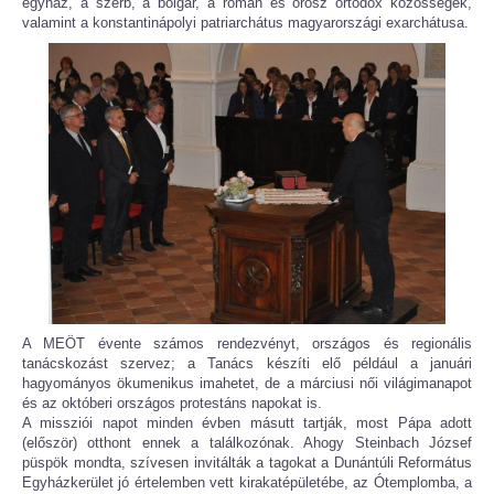
egyház, a szerb, a bolgár, a román és orosz ortodox közösségek,
valamint a konstantinápolyi patriarchátus magyarországi exarchátusa.
A MEÖT évente számos rendezvényt, országos és regionális
tanácskozást szervez; a Tanács készíti elő például a januári
hagyományos ökumenikus imahetet, de a márciusi női világimanapot
és az októberi országos protestáns napokat is.
A missziói napot minden évben másutt tartják, most Pápa adott
(először) otthont ennek a találkozónak. Ahogy Steinbach József
püspök mondta, szívesen invitálták a tagokat a Dunántúli Református
Egyházkerület jó értelemben vett kirakatépületébe, az Ótemplomba, a