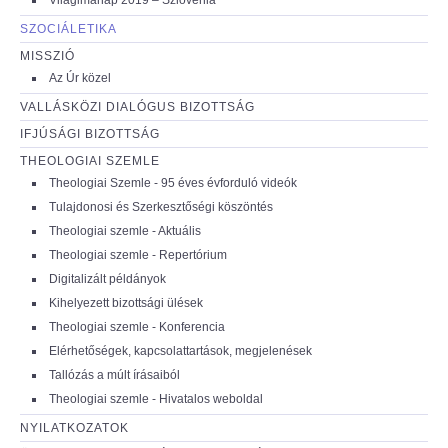
SZOCIÁLETIKA
MISSZIÓ
Az Úr közel
VALLÁSKÖZI DIALÓGUS BIZOTTSÁG
IFJÚSÁGI BIZOTTSÁG
THEOLOGIAI SZEMLE
Theologiai Szemle - 95 éves évforduló videók
Tulajdonosi és Szerkesztőségi köszöntés
Theologiai szemle - Aktuális
Theologiai szemle - Repertórium
Digitalizált példányok
Kihelyezett bizottsági ülések
Theologiai szemle - Konferencia
Elérhetőségek, kapcsolattartások, megjelenések
Tallózás a múlt írásaiból
Theologiai szemle - Hivatalos weboldal
NYILATKOZATOK