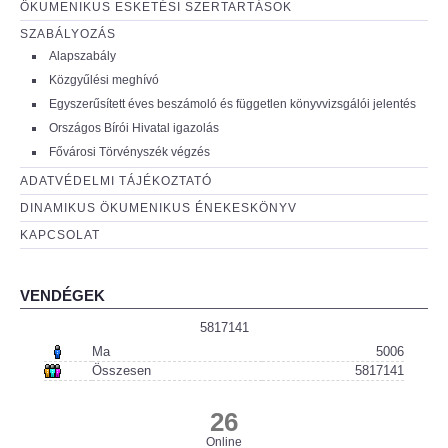
ÖKUMENIKUS ESKETÉSI SZERTARTÁSOK
SZABÁLYOZÁS
Alapszabály
Közgyűlési meghívó
Egyszerűsített éves beszámoló és független könyvvizsgálói jelentés
Országos Bírói Hivatal igazolás
Fővárosi Törvényszék végzés
ADATVÉDELMI TÁJÉKOZTATÓ
DINAMIKUS ÖKUMENIKUS ÉNEKESKÖNYV
KAPCSOLAT
VENDÉGEK
5817141
Ma
5006
Összesen
5817141
26
Online