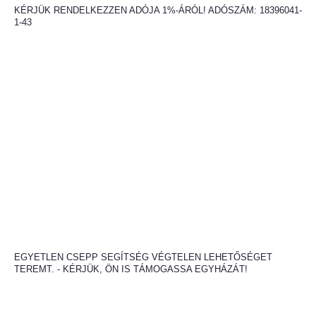
KÉRJÜK RENDELKEZZEN ADÓJA 1%-ÁRÓL! ADÓSZÁM: 18396041-
1-43
EGYETLEN CSEPP SEGÍTSÉG VÉGTELEN LEHETŐSÉGET
TEREMT. - KÉRJÜK, ÖN IS TÁMOGASSA EGYHÁZÁT!