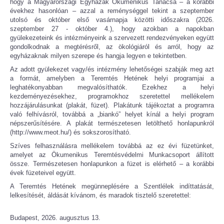
hogy a Magyarországi Egyházak Ökumenikus Tanácsa – a korábbi
évekhez hasonlóan – azzal a reménységgel tekint a szeptember
utolsó és október első vasárnapja közötti időszakra (2026.
szeptember 27 - október 4.), hogy azokban a napokban
gyülekezeteink és intézményeink a szervezett rendezvényeken együtt
gondolkodnak a megtérésről, az ökológiáról és arról, hogy az
egyházaknak milyen szerepe és hangja legyen e tekintetben.
Az adott gyülekezet vagy/és intézmény lehetőségei szabják meg azt
a formát, amelyben a Teremtés Hetének helyi programjai a
leghatékonyabban megvalósíthatók. Ezekhez a helyi
kezdeményezésekhez, programokhoz szeretettel mellékelem
hozzájárulásunkat (plakát, füzet). Plakátunk tájékoztat a programra
való felhívásról, továbbá a „biankó” helyet kínál a helyi program
népszerűsítésére. A plakát természetesen letölthető honlapunkról
(http://www.meot.hu/) és sokszorosítható.
Szíves felhasználásra mellékelem továbbá az ez évi füzetünket,
amelyet az Ökumenikus Teremtésvédelmi Munkacsoport állított
össze. Természetesen honlapunkon a füzet is elérhető – a korábbi
évek füzeteivel együtt.
A Teremtés Hetének megünneplésére a Szentlélek indíttatását,
lelkesítését, áldását kívánom, és maradok tisztelő szeretettel:
Budapest, 2026. augusztus 13.