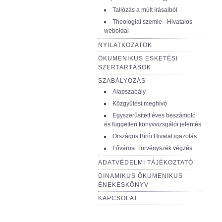
Tallózás a múlt írásaiból
Theologiai szemle - Hivatalos
weboldal
NYILATKOZATOK
ÖKUMENIKUS ESKETÉSI
SZERTARTÁSOK
SZABÁLYOZÁS
Alapszabály
Közgyűlési meghívó
Egyszerűsített éves beszámoló
és független könyvvizsgálói jelentés
Országos Bírói Hivatal igazolás
Fővárosi Törvényszék végzés
ADATVÉDELMI TÁJÉKOZTATÓ
DINAMIKUS ÖKUMENIKUS
ÉNEKESKÖNYV
KAPCSOLAT