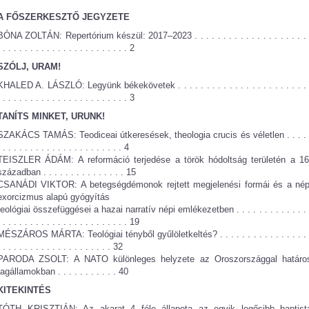
A FŐSZERKESZTŐ JEGYZETE
BÓNA ZOLTÁN: Repertórium készül: 2017–2023 . . . . . . . . . . . . . . . . . . . . 
. . . . . . . . . . . . . . . . . . . . . . . . 2
SZÓLJ, URAM!
KHALED A. LÁSZLÓ: Legyünk békekövetek . . . . . . . . . . . . . . . . . . . . . . . 
. . . . . . . . . . . . . . . . . . . . . . . . 3
TANÍTS MINKET, URUNK!
SZAKÁCS TAMÁS: Teodiceai útkeresések, theologia crucis és véletlen . . . . 
. . . . . . . . . . . . . . . . . . . . . . . 4
TEISZLER ÁDÁM: A reformáció terjedése a török hódoltság területén a 16
században . . . . . . . . . . . . . . . 15
CSANÁDI VIKTOR: A betegségdémonok rejtett megjelenési formái és a nép
exorcizmus alapú gyógyítás
teológiai összefüggései a hazai narratív népi emlékezetben . . . . . . . . . . . . . 
. . . . . . . . . . . . . . . . . . . . . . . . 19
MÉSZÁROS MÁRTA: Teológiai tényből gyűlöletkeltés? . . . . . . . . . . . . . . . . 
. . . . . . . . . . . . . . . . . . . . . 32
PARODA ZSOLT: A NATO különleges helyzete az Oroszországgal határo
tagállamokban . . . . . . . . . . . 40
KITEKINTÉS
TÓTH KRISZTIÁN: Az akarat 4 féle állapota az egyik legősibb baptist