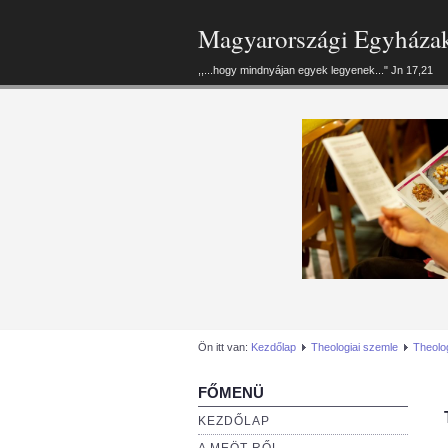
Magyarországi Egyháza
,,...hogy mindnyájan egyek legyenek..." Jn 17,21
Ön itt van:
Kezdőlap
Theologiai szemle
Theolog
FŐMENÜ
KEZDŐLAP