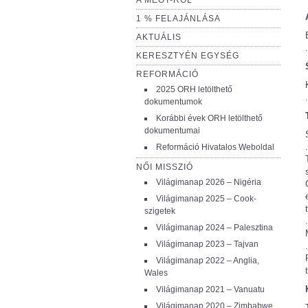
A MEÖT-RŐL
1 % FELAJÁNLÁSA
AKTUÁLIS
KERESZTYÉN EGYSÉG
REFORMÁCIÓ
2025 ORH letölthető
dokumentumok
Korábbi évek ORH letölthető
dokumentumai
Reformáció Hivatalos Weboldal
NŐI MISSZIÓ
Világimanap 2026 – Nigéria
Világimanap 2025 – Cook-
szigetek
Világimanap 2024 – Palesztina
Világimanap 2023 – Tajvan
Világimanap 2022 – Anglia,
Wales
Világimanap 2021 – Vanuatu
Világimanap 2020 – Zimbabwe