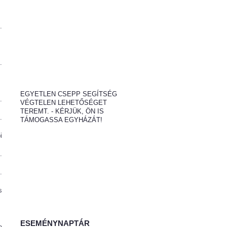
.
.
EGYETLEN CSEPP SEGÍTSÉG
.
VÉGTELEN LEHETŐSÉGET
TEREMT. - KÉRJÜK, ÖN IS
.
TÁMOGASSA EGYHÁZÁT!
i
.
.
s
ESEMÉNYNAPTÁR
a