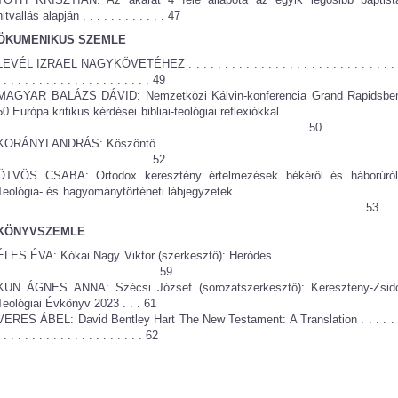
hitvallás alapján . . . . . . . . . . . . 47
ÖKUMENIKUS SZEMLE
LEVÉL IZRAEL NAGYKÖVETÉHEZ . . . . . . . . . . . . . . . . . . . . . . . . . . . . . 
. . . . . . . . . . . . . . . . . . . . . . 49
MAGYAR BALÁZS DÁVID: Nemzetközi Kálvin-konferencia Grand Rapidsbe
50 Európa kritikus kérdései bibliai-teológiai reflexiókkal . . . . . . . . . . . . . . . . 
. . . . . . . . . . . . . . . . . . . . . . . . . . . . . . . . . . . . . . . . . . . . 50
KORÁNYI ANDRÁS: Köszöntő . . . . . . . . . . . . . . . . . . . . . . . . . . . . . . . . . 
. . . . . . . . . . . . . . . . . . . . . . 52
ÖTVÖS CSABA: Ortodox keresztény értelmezések békéről és háborúról
Teológia- és hagyománytörténeti lábjegyzetek . . . . . . . . . . . . . . . . . . . . . . 
. . . . . . . . . . . . . . . . . . . . . . . . . . . . . . . . . . . . . . . . . . . . . . . . . . . . 53
KÖNYVSZEMLE
ÉLES ÉVA: Kókai Nagy Viktor (szerkesztő): Heródes . . . . . . . . . . . . . . . . . 
. . . . . . . . . . . . . . . . . . . . . . . 59
KUN ÁGNES ANNA: Szécsi József (sorozatszerkesztő): Keresztény-Zsid
Teológiai Évkönyv 2023 . . . 61
VERES ÁBEL: David Bentley Hart The New Testament: A Translation . . . . . 
. . . . . . . . . . . . . . . . . . . . . 62