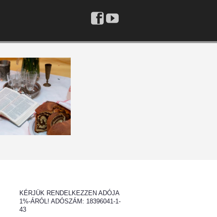
Previous
Previous
Next
Next
Year
Month
Month
Year
KÉRJÜK RENDELKEZZEN ADÓJA
1%-ÁRÓL! ADÓSZÁM: 18396041-1-
43