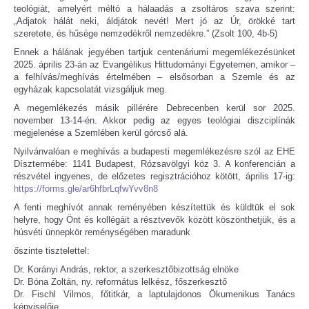
teológiát, amelyért méltó a hálaadás a zsoltáros szava szerint:
„Adjatok hálát neki, áldjátok nevét! Mert jó az Úr, örökké tart
szeretete, és hűsége nemzedékről nemzedékre.” (Zsolt 100, 4b-5)
Ennek a hálának jegyében tartjuk centenáriumi megemlékezésünket
2025. április 23-án az Evangélikus Hittudományi Egyetemen, amikor –
a felhívás/meghívás értelmében – elsősorban a Szemle és az
egyházak kapcsolatát vizsgáljuk meg.
A megemlékezés másik pillérére Debrecenben kerül sor 2025.
november 13-14-én. Akkor pedig az egyes teológiai diszciplínák
megjelenése a Szemlében kerül górcső alá.
Nyilvánvalóan e meghívás a budapesti megemlékezésre szól az EHE
Dísztermébe: 1141 Budapest, Rózsavölgyi köz 3. A konferencián a
részvétel ingyenes, de előzetes regisztrációhoz kötött, április 17-ig:
https://forms.gle/ar6hfbrLqfwYvv8n8
A fenti meghívót annak reményében készítettük és küldtük el sok
helyre, hogy Önt és kollégáit a résztvevők között köszönthetjük, és a
húsvéti ünnepkör reménységében maradunk
őszinte tisztelettel:
Dr. Korányi András, rektor, a szerkesztőbizottság elnöke
Dr. Bóna Zoltán, ny. református lelkész, főszerkesztő
Dr. Fischl Vilmos, főtitkár, a laptulajdonos Ökumenikus Tanács
képviselője