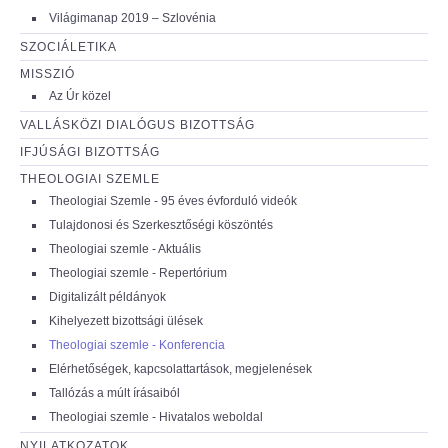
Világimanap 2019 – Szlovénia
SZOCIÁLETIKA
MISSZIÓ
Az Úr közel
VALLÁSKÖZI DIALÓGUS BIZOTTSÁG
IFJÚSÁGI BIZOTTSÁG
THEOLOGIAI SZEMLE
Theologiai Szemle - 95 éves évforduló videók
Tulajdonosi és Szerkesztőségi köszöntés
Theologiai szemle - Aktuális
Theologiai szemle - Repertórium
Digitalizált példányok
Kihelyezett bizottsági ülések
Theologiai szemle - Konferencia
Elérhetőségek, kapcsolattartások, megjelenések
Tallózás a múlt írásaiból
Theologiai szemle - Hivatalos weboldal
NYILATKOZATOK