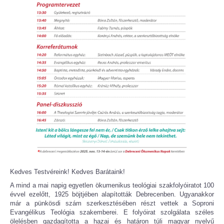
Kedves Testvéreink! Kedves Barátaink!
A mind a mai napig egyetlen ökumenikus teológiai szakfolyóiratot 100
évvel ezelőtt, 1925 böjtjében alapították Debrecenben. Ugyanakkor
már a pünkösdi szám szerkesztésében részt vettek a Soproni
Evangélikus Teológia szakemberei. E folyóirat szolgálata széles
ölelésben gazdagította a hazai és határon túli magyar nyelvű