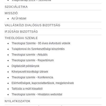
SZOCIÁLETIKA
MISSZIÓ
Az Úr közel
VALLÁSKÖZI DIALÓGUS BIZOTTSÁG
IFJÚSÁGI BIZOTTSÁG
THEOLOGIAI SZEMLE
Theologiai Szemle - 95 éves évforduló videók
Tulajdonosi és Szerkesztőségi köszöntés
Theologiai szemle - Aktuális
Theologiai szemle - Repertórium
Digitalizált példányok
Kihelyezett bizottsági ülések
Theologiai szemle - Konferencia
Elérhetőségek, kapcsolattartások, megjelenések
Tallózás a múlt írásaiból
Theologiai szemle - Hivatalos weboldal
NYILATKOZATOK