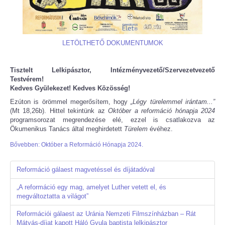
LETÖLTHETŐ DOKUMENTUMOK
Tisztelt Lelkipásztor, Intézményvezető/Szervezetvezető
Testvérem!
Kedves Gyülekezet! Kedves Közösség!
Ezúton is örömmel megerősítem, hogy
„Légy türelemmel irántam...”
(Mt 18,26b). Hittel tekintünk az
Október a reformáció hónapja 2024
programsorozat megrendezése elé, ezzel is csatlakozva az
Ökumenikus Tanács által meghirdetett
Türelem
évéhez.
Bővebben: Október a Reformáció Hónapja 2024.
Reformáció gálaest magvetéssel és díjátadóval
„A reformáció egy mag, amelyet Luther vetett el, és
megváltoztatta a világot”
Reformációi gálaest az Uránia Nemzeti Filmszínházban – Rát
Mátyás-díjat kapott Háló Gyula baptista lelkipásztor