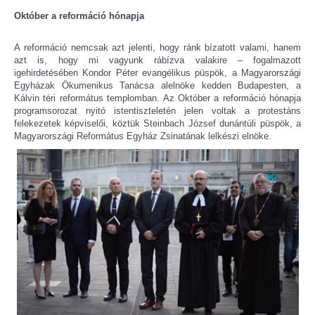
Október a reformáció hónapja
A reformáció nemcsak azt jelenti, hogy ránk bízatott valami, hanem
azt is, hogy mi vagyunk rábízva valakire – fogalmazott
igehirdetésében Kondor Péter evangélikus püspök, a Magyarországi
Egyházak Ökumenikus Tanácsa alelnöke kedden Budapesten, a
Kálvin téri református templomban. Az Október a reformáció hónapja
programsorozat nyitó istentiszteletén jelen voltak a protestáns
felekezetek képviselői, köztük Steinbach József dunántúli püspök, a
Magyarországi Református Egyház Zsinatának lelkészi elnöke.