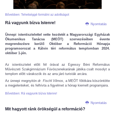
Bővebben: Tehetséggé formálni az adottságot
Rá vagyunk bízva Istenre!
Nyomtatás
Ünnepi istentisztelettel vette kezdetét a Magyarországi Egyházak
Ökumenikus Tanácsa (MEÖT) szervezésében évente
megrendezésre kerülő Október a Reformáció Hónapja
programsorozat a Kálvin téri református templomban 2024.
október 1-jén.
Az istentisztelet előtt fél órával az Egressy Béni Református
Művészeti Szakgimnázium Fúvószenekarának játéka csalt mosolyt a
templom előtt várakozók és az arra járó turisták arcára.
Az ünnepi megnyitón
dr. Fischl Vilmos
, a MEÖT főtitkára köszöntötte
a megjelenteket, és felhívta a figyelmet a hónap kiemelt programjaira.
Bővebben: Rá vagyunk bízva Istenre!
Nyomtatás
Mit hagyott ránk örökségül a reformáció?