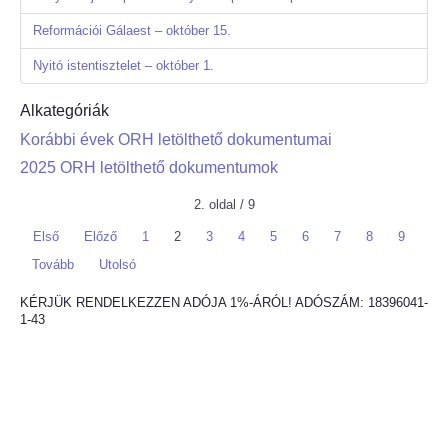
Reformációi Gálaest – október 15.
Nyitó istentisztelet – október 1.
Alkategóriák
Korábbi évek ORH letölthető dokumentumai
2025 ORH letölthető dokumentumok
2. oldal / 9
Első
Előző
1
2
3
4
5
6
7
8
9
Tovább
Utolsó
KÉRJÜK RENDELKEZZEN ADÓJA 1%-ÁRÓL! ADÓSZÁM: 18396041-
1-43