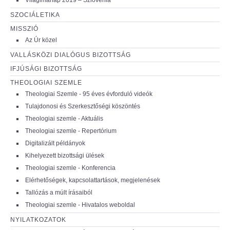
SZOCIÁLETIKA
MISSZIÓ
Az Úr közel
VALLÁSKÖZI DIALÓGUS BIZOTTSÁG
IFJÚSÁGI BIZOTTSÁG
THEOLOGIAI SZEMLE
Theologiai Szemle - 95 éves évforduló videók
Tulajdonosi és Szerkesztőségi köszöntés
Theologiai szemle - Aktuális
Theologiai szemle - Repertórium
Digitalizált példányok
Kihelyezett bizottsági ülések
Theologiai szemle - Konferencia
Elérhetőségek, kapcsolattartások, megjelenések
Tallózás a múlt írásaiból
Theologiai szemle - Hivatalos weboldal
NYILATKOZATOK