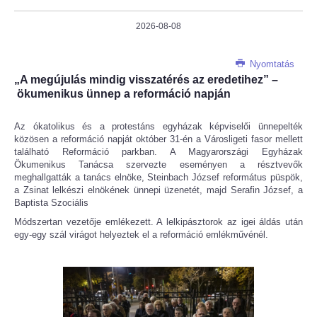
2026-08-08
Nyomtatás
„A megújulás mindig visszatérés az eredetihez” –
ökumenikus ünnep a reformáció napján
Az ókatolikus és a protestáns egyházak képviselői ünnepelték
közösen a reformáció napját október 31-én a Városligeti fasor mellett
található Reformáció parkban. A Magyarországi Egyházak
Ökumenikus Tanácsa szervezte eseményen a résztvevők
meghallgatták a tanács elnöke, Steinbach József református püspök,
a Zsinat lelkészi elnökének ünnepi üzenetét, majd Serafin József, a
Baptista Szociális
Módszertan vezetője emlékezett. A lelkipásztorok az igei áldás után
egy-egy szál virágot helyeztek el a reformáció emlékművénél.