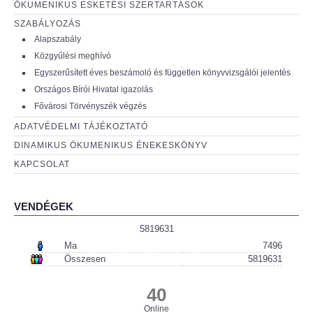
ÖKUMENIKUS ESKETÉSI SZERTARTÁSOK
SZABÁLYOZÁS
Alapszabály
Közgyűlési meghívó
Egyszerűsített éves beszámoló és független könyvvizsgálói jelentés
Országos Bírói Hivatal igazolás
Fővárosi Törvényszék végzés
ADATVÉDELMI TÁJÉKOZTATÓ
DINAMIKUS ÖKUMENIKUS ÉNEKESKÖNYV
KAPCSOLAT
VENDÉGEK
5819631
Ma
7496
Összesen
5819631
40
Online