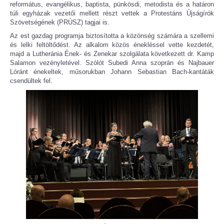
református, evangélikus, baptista, pünkösdi, metodista és a határon
túli egyházak vezetői mellett részt vettek a Protestáns Újságírók
Szövetségének (PRÚSZ) tagjai is.
Az est gazdag programja biztosította a közönség számára a szellemi
és lelki feltöltődést. Az alkalom közös énekléssel vette kezdetét,
majd a Lutheránia Ének- és Zenekar szolgálata következett dr. Kamp
Salamon vezényletével. Szólót Subedi Anna szoprán és Najbauer
Lóránt énekeltek, műsorukban Johann Sebastian Bach-kantáták
csendültek fel.